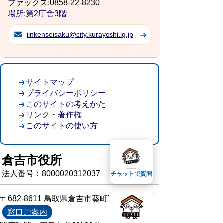
ファックス:0858-22-8230
場所:第2庁舎3階
jinkenseisaku@city.kurayoshi.lg.jp
サイトマップ
プライバシーポリシー
このサイトの考えかた
リンク・著作権
このサイトの使い方
倉吉市役所
法人番号：8000020312037
チャットで質問
〒682-8611 鳥取県倉吉市葵町722
窓口ご案内