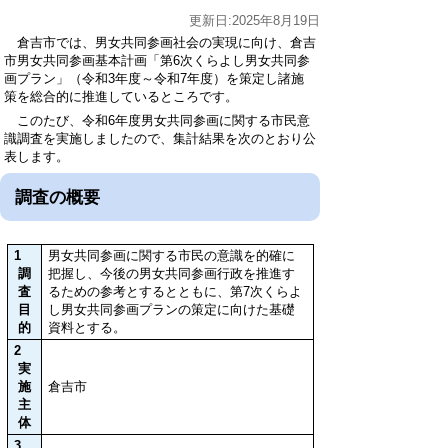
更新日:2025年8月19日
倉吉市では、男女共同参画社会の実現に向け、倉吉
市男女共同参画基本計画「第6次くらよし男女共同参
画プラン」（令和3年度～令和7年度）を策定し諸施
策を総合的に推進しているところです。
このたび、令和6年度男女共同参画に関する市民意
識調査を実施しましたので、集計結果を次のとおり公
表します。
調査の概要
1
男女共同参画に関する市民の意識を的確に
調
把握し、今後の男女共同参画行政を推進す
査
るための参考とするとともに、第7次くらよ
目
し男女共同参画プランの策定に向けた基礎
的
資料とする。
2
実
施
倉吉市
主
体
3