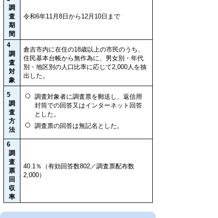
調
査
令和6年11月8日から12月10日まで
期
間
4
倉吉市内に在住の18歳以上の市民のうち、
調
住民基本台帳から無作為に、男女別・年代
査
別・地区別の人口比率に応じて2,000人を抽
対
出した。
象
5
調査対象者に調査票を郵送し、返信用
調
封筒での回答又はインターネット回答
査
とした。
方
調査票の回答は無記名とした。
法
6
調
査
40.1％（有効回答数802／調査票配布数
票
2,000）
回
収
率