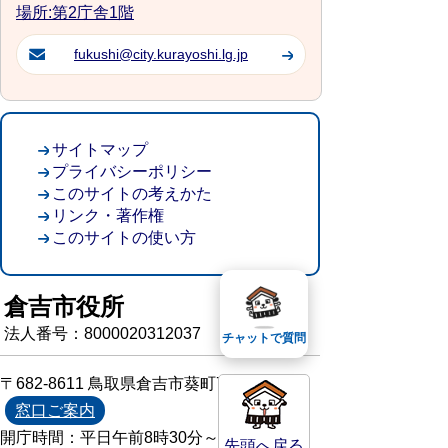
場所:第2庁舎1階
fukushi@city.kurayoshi.lg.jp
サイトマップ
プライバシーポリシー
このサイトの考えかた
リンク・著作権
このサイトの使い方
倉吉市役所
法人番号：8000020312037
チャットで質問
〒682-8611 鳥取県倉吉市葵町722
窓口ご案内
開庁時間：平日午前8時30分～午後5時15分
先頭へ戻る