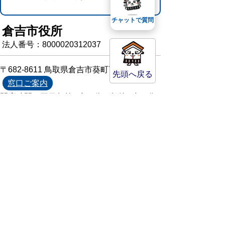
チャットで質問
倉吉市役所
法人番号：8000020312037
〒682-8611 鳥取県倉吉市葵町722
先頭へ戻る
窓口ご案内
開庁時間：平日午前8時30分～午後5時15分
（祝日および年末年始を除く）
TEL:
0858-22-8111
FAX:0858-22-1087
市役所へのアクセス
市役所電話帳
庁舎案内
統計情報・人口情報