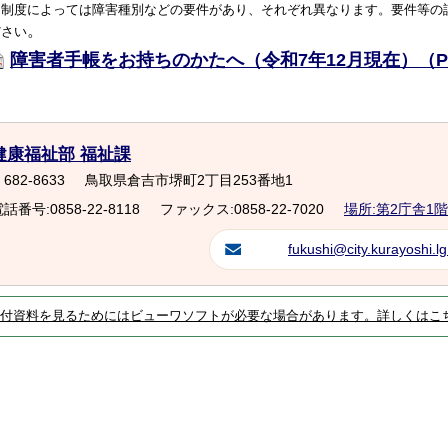
※制度によっては障害種別などの要件があり、それぞれ異なります。
要件等の
。
ださい
障害者手帳をお持ちのかたへ（令和7年12月現在）（PDF
健康福祉部 福祉課
682-8633
鳥取県倉吉市堺町2丁目253番地1
話番号:0858-22-8118
ファックス:0858-22-7020
場所:第2庁舎1階
fukushi@city.kurayoshi.lg
付資料を見るためにはビューワソフトが必要な場合があります。詳しくはこ