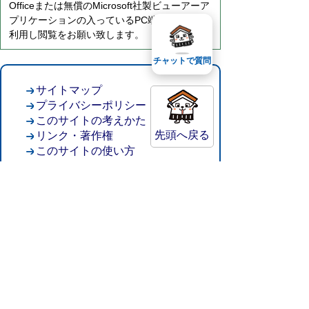
Officeまたは無償のMicrosoft社製ビューアーア
プリケーションの入っているPC端末などをご
利用し閲覧をお願い致します。
チャットで質問
サイトマップ
プライバシーポリシー
このサイトの考えかた
先頭へ戻る
リンク・著作権
このサイトの使い方
倉吉市役所
法人番号：8000020312037
〒682-8611 鳥取県倉吉市葵町722
窓口ご案内
開庁時間：平日午前8時30分～午後5時15分
（祝日および年末年始を除く）