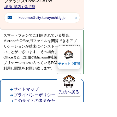
ファックス:0858-22-8135
場所:第2庁舎2階
kodomo@city.kurayoshi.lg.jp
スマートフォンでご利用されている場合、
Microsoft Office用ファイルを閲覧できるアプ
リケーションが端末にインストールされていな
いことがございます。その場合、Microsoft
Officeまたは無償のMicrosoft社製ビューアーア
プリケーションの入っているPC端末などをご
チャットで質問
利用し閲覧をお願い致します。
サイトマップ
先頭へ戻る
プライバシーポリシー
このサイトの考えかた
リンク・著作権
このサイトの使い方