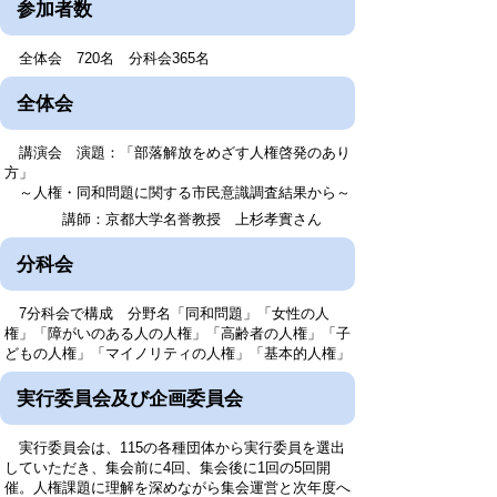
参加者数
全体会 720名 分科会365名
全体会
講演会 演題：「部落解放をめざす人権啓発のあり
方」
～人権・同和問題に関する市民意識調査結果から～
講師：京都大学名誉教授 上杉孝實さん
分科会
7分科会で構成 分野名「同和問題」「女性の人
権」「障がいのある人の人権」「高齢者の人権」「子
どもの人権」「マイノリティの人権」「基本的人権」
実行委員会及び企画委員会
実行委員会は、115の各種団体から実行委員を選出
していただき、集会前に4回、集会後に1回の5回開
催。人権課題に理解を深めながら集会運営と次年度へ