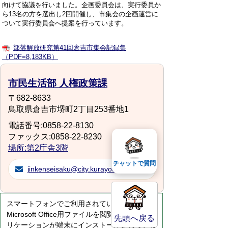
向けて協議を行いました。企画委員会は、実行委員か
ら13名の方を選出し2回開催し、市集会の企画運営に
ついて実行委員会へ提案を行っています。
部落解放研究第41回倉吉市集会記録集
（PDF=8,183KB）
市民生活部 人権政策課
〒682-8633
鳥取県倉吉市堺町2丁目253番地1
電話番号:0858-22-8130
ファックス:0858-22-8230
場所:第2庁舎3階
チャットで質問
jinkenseisaku@city.kurayoshi.lg.jp
スマートフォンでご利用されている場合、
Microsoft Office用ファイルを閲覧できるアプ
先頭へ戻る
リケーションが端末にインストールされていな