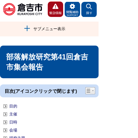
サブメニュー表示
部落解放研究第41回倉吉
市集会報告
目次(アイコンクリックで閉じます)
目的
主催
日時
会場