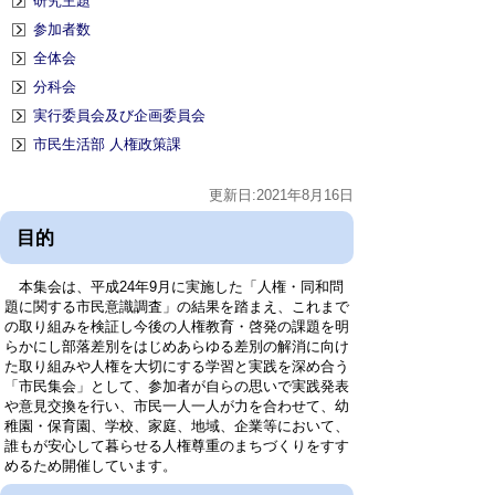
研究主題
参加者数
全体会
分科会
実行委員会及び企画委員会
市民生活部 人権政策課
更新日:2021年8月16日
目的
本集会は、平成24年9月に実施した「人権・同和問
題に関する市民意識調査」の結果を踏まえ、これまで
の取り組みを検証し今後の人権教育・啓発の課題を明
らかにし部落差別をはじめあらゆる差別の解消に向け
た取り組みや人権を大切にする学習と実践を深め合う
「市民集会」として、参加者が自らの思いで実践発表
や意見交換を行い、市民一人一人が力を合わせて、幼
稚園・保育園、学校、家庭、地域、企業等において、
誰もが安心して暮らせる人権尊重のまちづくりをすす
めるため開催しています。