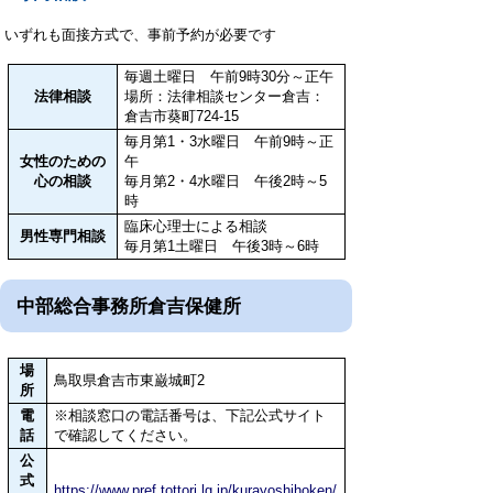
いずれも面接方式で、事前予約が必要です
毎週土曜日 午前9時30分～正午
法律相談
場所：法律相談センター倉吉：
倉吉市葵町724-15
毎月第1・3水曜日 午前9時～正
女性のための
午
心の相談
毎月第2・4水曜日 午後2時～5
時
臨床心理士による相談
男性専門相談
毎月第1土曜日 午後3時～6時
中部総合事務所倉吉保健所
場
鳥取県倉吉市東巌城町2
所
電
※相談窓口の電話番号は、下記公式サイト
話
で確認してください。
公
式
https://www.pref.tottori.lg.jp/kurayoshihoken/