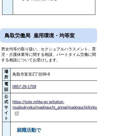
鳥取労働局 雇用環境・均等室
男女均等の取り扱い、セクシュアルハラスメント、育
児・介護休業等に関する相談、パートタイム労働に関
する相談についてお受けします。
場
鳥取市富安2丁目89-9
所
電
0857-29-1709
話
公
式
https://jsite.mhlw.go.jp/tottori-
サ
roudoukyoku/madoguchi_annai/madoguchi/kinto_sodan.html
イ
ト
就職活動で