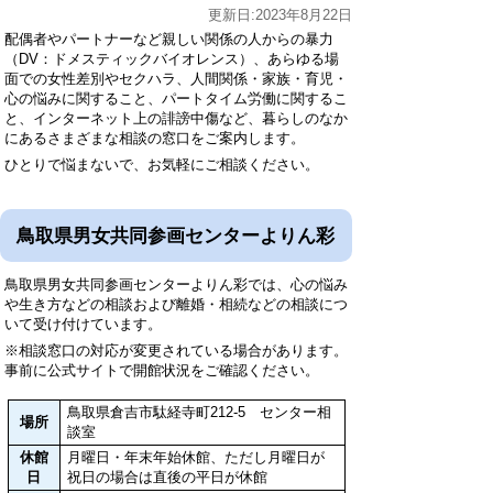
更新日:2023年8月22日
配偶者やパートナーなど親しい関係の人からの暴力
（DV：ドメスティックバイオレンス）、あらゆる場
面での女性差別やセクハラ、人間関係・家族・育児・
心の悩みに関すること、パートタイム労働に関するこ
と、インターネット上の誹謗中傷など、暮らしのなか
にあるさまざまな相談の窓口をご案内します。
ひとりで悩まないで、お気軽にご相談ください。
鳥取県男女共同参画センターよりん彩
鳥取県男女共同参画センターよりん彩では、心の悩み
や生き方などの相談および離婚・相続などの相談につ
いて受け付けています。
※相談窓口の対応が変更されている場合があります。
事前に公式サイトで開館状況をご確認ください。
鳥取県倉吉市駄経寺町212-5 センター相
場所
談室
休館
月曜日・年末年始休館、ただし月曜日が
日
祝日の場合は直後の平日が休館