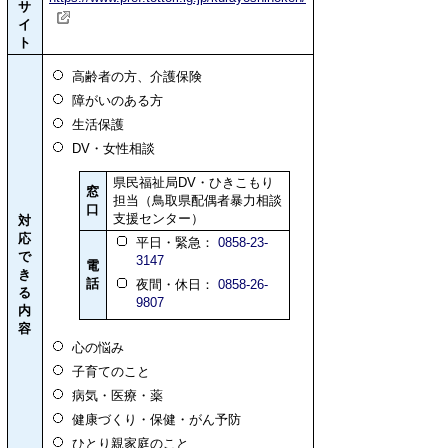
サ
イ
ト
高齢者の方、介護保険
障がいのある方
生活保護
DV・女性相談
県民福祉局DV・ひきこもり
窓
担当（鳥取県配偶者暴力相談
口
支援センター）
対
応
平日・緊急：
0858-23-
で
3147
電
き
話
夜間・休日：
0858-26-
る
9807
内
容
心の悩み
子育てのこと
病気・医療・薬
健康づくり・保健・がん予防
ひとり親家庭のこと