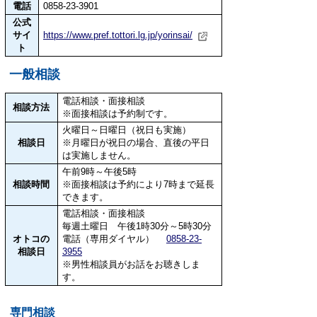
電話
0858-23-3901
公式
サイ
https://www.pref.tottori.lg.jp/yorinsai/
ト
一般相談
電話相談・面接相談
相談方法
※面接相談は予約制です。
火曜日～日曜日（祝日も実施）
相談日
※月曜日が祝日の場合、直後の平日
は実施しません。
午前9時～午後5時
相談時間
※面接相談は予約により7時まで延長
できます。
電話相談・面接相談
毎週土曜日 午後1時30分～5時30分
オトコの
電話（専用ダイヤル）
0858-23-
相談日
3955
※男性相談員がお話をお聴きしま
す。
専門相談