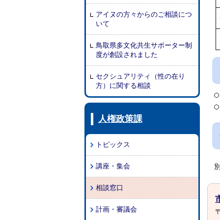
アイヌの方々からのご相談につ
いて
鳥取県多文化共生サポーター制
度が創設されました
セクシュアリティ（性の在り
方）に関する相談
人権政策課
トピックス
講座・集会
相談窓口
計画・審議会
〒