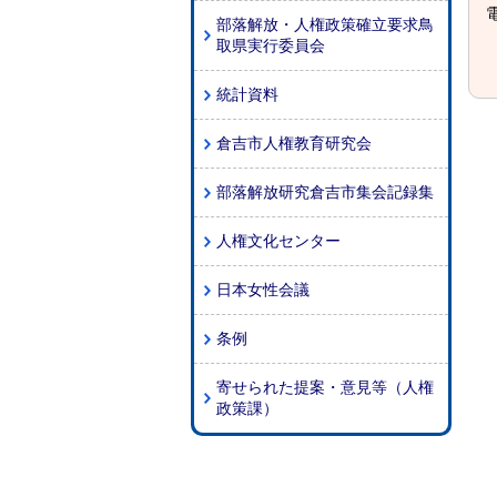
電
部落解放・人権政策確立要求鳥
取県実行委員会
統計資料
倉吉市人権教育研究会
部落解放研究倉吉市集会記録集
人権文化センター
日本女性会議
条例
寄せられた提案・意見等（人権
政策課）