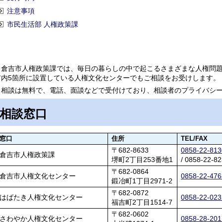
注意事項
市民生活部 人権政策課
倉吉市人権政策課では、毎日の暮らしの中で起こるさまざまな人権問題
市内5箇所に設置している人権文化センターでもご相談をお受けします。
相談は無料で、電話、面談などで受付けており、相談者のプライバシー
相談窓口
窓口
住所
TEL/FAX
〒682-8633
0858-22-813
倉吉市人権政策課
堺町2丁目253番地1
/ 0858-22-8
〒682-0864
倉吉市人権文化センター
0858-22-476
鍛冶町1丁目2971-2
〒682-0872
はばたき人権文化センター
0858-22-023
福吉町2丁目1514-7
〒682-0602
さわやか人権文化センター
0858-28-201