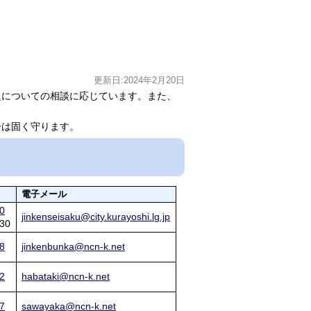
更新日:2024年2月20日
についての相談に応じています。また、
は固く守ります。
電子メール
0
jinkenseisaku@city.kurayoshi.lg.jp
230
8
jinkenbunka@ncn-k.net
2
habataki@ncn-k.net
7
sawayaka@ncn-k.net