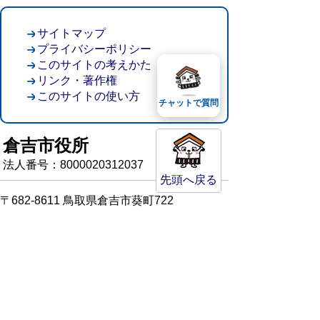
サイトマップ
プライバシーポリシー
このサイトの考えかた
リンク・著作権
このサイトの使い方
チャットで質問
倉吉市役所
法人番号：8000020312037
先頭へ戻る
〒682-8611 鳥取県倉吉市葵町722
窓口ご案内
開庁時間：平日午前8時30分～午後5時15分
（祝日および年末年始を除く）
TEL:
0858-22-8111
FAX:0858-22-1087
市役所へのアクセス
市役所電話帳