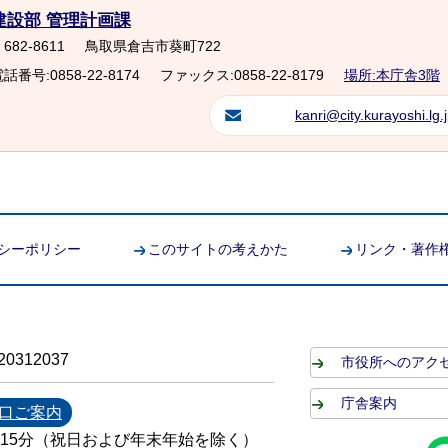
建設部 管理計画課
682-8611
鳥取県倉吉市葵町722
話番号:0858-22-8174
ファックス:0858-22-8179
場所:本庁舎3階
kanri@city.kurayoshi.lg.
シーポリシー
このサイトの考えかた
リンク・著作
0312037
市役所へのアク
庁舎案内
口ご案内
時15分（祝日および年末年始を除く）