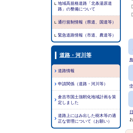
地域高規格道路「北条湯原道
路」の整備について
通行規制情報（県道、国道等）
緊急道路情報（市道、農道等）
道路・河川等
道路情報
申請関係（道路・河川等）
倉吉市国土強靭化地域計画を策
定しました
道路上にはみ出した樹木等の適
お
正な管理について（お願い）