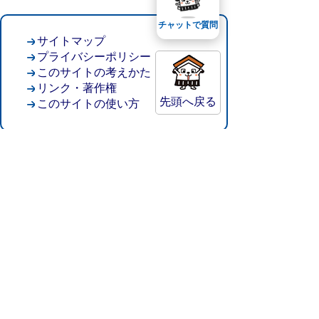
チャットで質問
サイトマップ
プライバシーポリシー
このサイトの考えかた
リンク・著作権
先頭へ戻る
このサイトの使い方
倉吉市役所
法人番号：8000020312037
〒682-8611 鳥取県倉吉市葵町722
窓口ご案内
開庁時間：平日午前8時30分～午後5時15分
（祝日および年末年始を除く）
TEL:
0858-22-8111
FAX:0858-22-1087