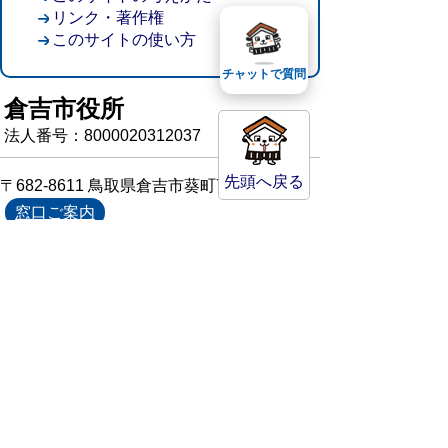
リンク・著作権
このサイトの使い方
チャットで質問
倉吉市役所
法人番号：8000020312037
先頭へ戻る
〒682-8611 鳥取県倉吉市葵町722
窓口ご案内
開庁時間：平日午前8時30分～午後5時15分
（祝日および年末年始を除く）
TEL:
0858-22-8111
FAX:0858-22-1087
市役所へのアクセス
市役所電話帳
庁舎案内
統計情報・人口情報