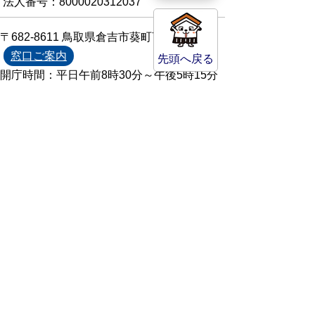
法人番号：8000020312037
〒682-8611 鳥取県倉吉市葵町722
窓口ご案内
先頭へ戻る
開庁時間：平日午前8時30分～午後5時15分
（祝日および年末年始を除く）
TEL:
0858-22-8111
FAX:0858-22-1087
市役所へのアクセス
市役所電話帳
庁舎案内
統計情報・人口情報
Copyright(C) Kurayoshi City All Rights
Reserved.