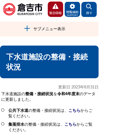
サブメニュー表示
下水道施設の整備・接続
状況
更新日:2023年8月31日
下水道施設の
整備・接続状況
を
令和4
年度
末
のデータ
に更新しました。
公共下水道
の整備・接続状況は、
こちら
からご
覧ください。
集落排水
の整備・接続状況は、
こちら
からご覧
ください。