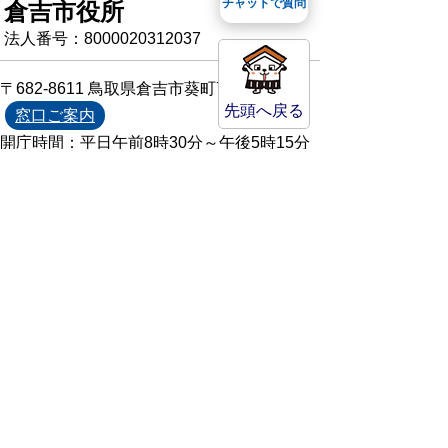
チャットで質問
倉吉市役所
法人番号：8000020312037
〒682-8611 鳥取県倉吉市葵町722
先頭へ戻る
窓口ご案内
開庁時間：平日午前8時30分～午後5時15分
（祝日および年末年始を除く）
TEL:
0858-22-8111
FAX:0858-22-1087
市役所へのアクセス
市役所電話帳
庁舎案内
統計情報・人口情報