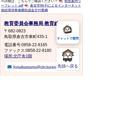
※詳細は、こちらでご確認ください⇒
制度案内リ
ーフレット.pdf
倉吉市Wi-Fiによるインターネット
接続環境整備費助成金交付要綱
教育委員会事務局 教育総務課
〒682-0823
鳥取県倉吉市東町435-1
チャットで質問
電話番号:0858-22-8165
ファックス:0858-22-8180
場所:北庁舎1階
先頭へ戻る
kyouikusoumu@city.kurayoshi.lg.jp
スマートフォンでご利用されている場合、
Microsoft Office用ファイルを閲覧できるアプ
リケーションが端末にインストールされていな
いことがございます。その場合、Microsoft
Officeまたは無償のMicrosoft社製ビューアーア
プリケーションの入っているPC端末などをご