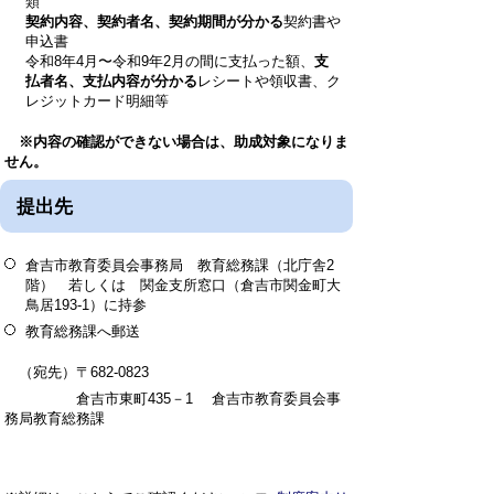
類
契約内容、契約者名、契約期間が分かる
契約書や
申込書
令和8年4月〜令和9年2月の間に支払った額、
支
払者名、支払内容が分かる
レシートや領収書、ク
レジットカード明細等
※内容の確認ができない場合は、助成対象になりま
せん。
提出先
倉吉市教育委員会事務局 教育総務課（北庁舎2
階） 若しくは 関金支所窓口（倉吉市関金町大
鳥居193-1）に持参
教育総務課へ郵送
（宛先）〒682‐0823
倉吉市東町435－1 倉吉市教育委員会事
務局教育総務課