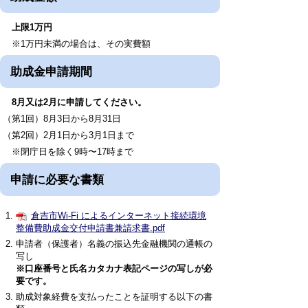
上限1万円
※1万円未満の場合は、その実費額
助成金申請期間
8月又は2月に申請してください。
（第1回）8月3日から8月31日
（第2回）2月1日から3月1日まで
※閉庁日を除く9時〜17時まで
申請に必要な書類
倉吉市Wi-Fi によるインターネット接続環境
整備費助成金交付申請書兼請求書.pdf
申請者（保護者）名義の振込先金融機関の通帳の
写し
※口座番号と氏名カタカナ表記ページの写しが必
要です。
助成対象経費を支払ったことを証明する以下の書