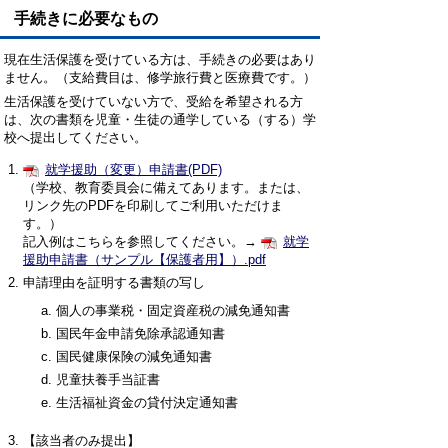
手続きに必要なもの
現在生活保護を受けている方は、手続きの必要はあり
ません。（支給費目は、修学旅行費と医療費です。）
生活保護を受けていない方で、受給を希望される方
は、次の書類を児童・生徒の通学している（する）学
校へ提出してください。
就学援助（変更）申請書(PDF)
（学校、教育委員会に備えてあります。または、
リンク先のPDFを印刷してご利用いただけま
す。）
記入例はこちらを参照してください。→
就学
援助申請書（サンプル【保護者用】）.pdf
申請理由を証明する書類の写し
個人の事業税・固定資産税の減免通知書
国民年金申請免除承認通知書
国民健康保険の減免通知書
児童扶養手当証書
生活福祉資金の貸付決定通知書
【該当者のみ提出】