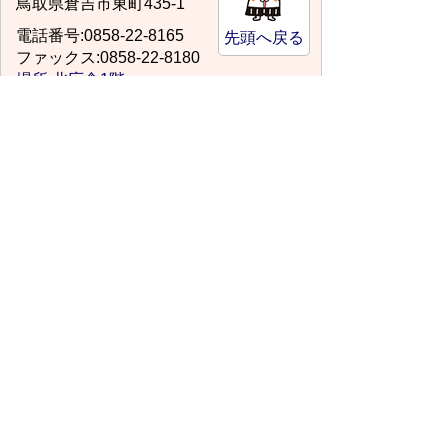
鳥取県倉吉市東町435-1
電話番号:0858-22-8165
先頭へ戻る
ファックス:0858-22-8180
場所:北庁舎1階
kyouikusoumu@city.kurayoshi.lg.jp
スマートフォンでご利用されている場合、
Microsoft Office用ファイルを閲覧できるアプ
リケーションが端末にインストールされていな
いことがございます。その場合、Microsoft
Officeまたは無償のMicrosoft社製ビューアーア
プリケーションの入っているPC端末などをご
利用し閲覧をお願い致します。
サイトマップ
プライバシーポリシー
このサイトの考えかた