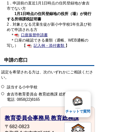
1．申請前の直近1月1日時点の住民登録地が倉吉
市でない方
1月1日時点の住民登録地の役所（場）が発行
する所得課税証明書
2．対象となる児童生徒が新小中学校1年生及び初
めて申請される方
＊
口座振替申請書
＊口座の確認できる書類（通帳、WEB通帳の
写し） 【
記入例・添付書類
】
申請の窓口
認定を希望される方は、次のいずれかにご相談くださ
い。
該当する小中学校
倉吉市教育委員会 教育総務課 総務係
電話: 0858(22)8165
チャットで質問
教育委員会事務局 教育総務課
〒682-0823