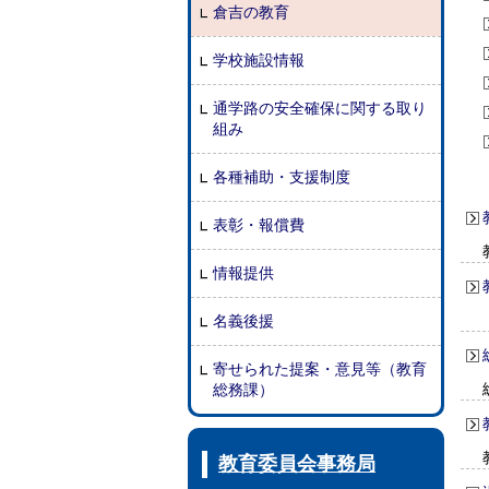
倉吉の教育
学校施設情報
通学路の安全確保に関する取り
組み
各種補助・支援制度
表彰・報償費
情報提供
名義後援
寄せられた提案・意見等（教育
総務課）
教育委員会事務局