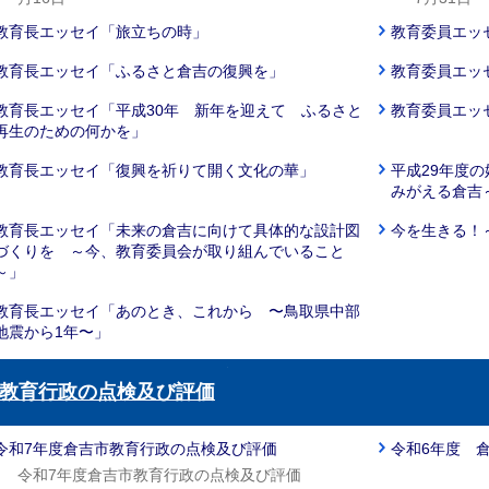
教育長エッセイ「旅立ちの時」
教育委員エッ
教育長エッセイ「ふるさと倉吉の復興を」
教育委員エッ
教育長エッセイ「平成30年 新年を迎えて ふるさと
教育委員エッ
再生のための何かを」
教育長エッセイ「復興を祈りて開く文化の華」
平成29年度
みがえる倉吉
教育長エッセイ「未来の倉吉に向けて具体的な設計図
今を生きる！
づくりを ～今、教育委員会が取り組んでいること
～」
教育長エッセイ「あのとき、これから 〜鳥取県中部
地震から1年〜」
教育行政の点検及び評価
令和7年度倉吉市教育行政の点検及び評価
令和6年度 
令和7年度倉吉市教育行政の点検及び評価