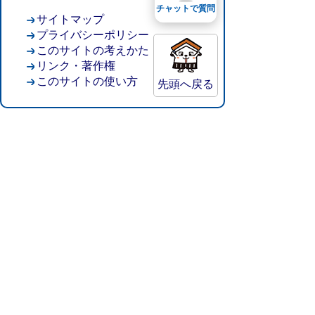
チャットで質問
サイトマップ
プライバシーポリシー
このサイトの考えかた
リンク・著作権
このサイトの使い方
先頭へ戻る
倉吉市役所
法人番号：8000020312037
〒682-8611 鳥取県倉吉市葵町722
窓口ご案内
開庁時間：平日午前8時30分～午後5時15分
（祝日および年末年始を除く）
TEL:
0858-22-8111
FAX:0858-22-1087
市役所へのアクセス
市役所電話帳