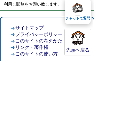
利用し閲覧をお願い致します。
チャットで質問
サイトマップ
プライバシーポリシー
このサイトの考えかた
リンク・著作権
先頭へ戻る
このサイトの使い方
倉吉市役所
法人番号：8000020312037
〒682-8611 鳥取県倉吉市葵町722
窓口ご案内
開庁時間：平日午前8時30分～午後5時15分
（祝日および年末年始を除く）
TEL:
0858-22-8111
FAX:0858-22-1087