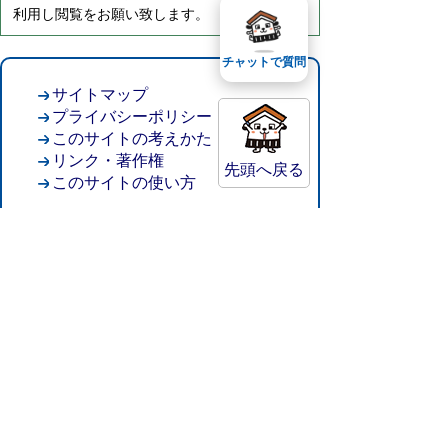
利用し閲覧をお願い致します。
チャットで質問
サイトマップ
プライバシーポリシー
このサイトの考えかた
リンク・著作権
先頭へ戻る
このサイトの使い方
倉吉市役所
法人番号：8000020312037
〒682-8611 鳥取県倉吉市葵町722
窓口ご案内
開庁時間：平日午前8時30分～午後5時15分
（祝日および年末年始を除く）
TEL:
0858-22-8111
FAX:0858-22-1087