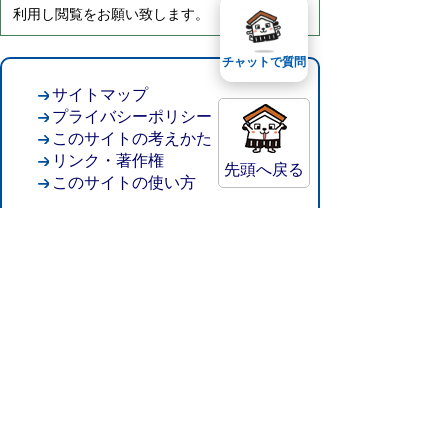
利用し閲覧をお願い致します。
チャットで質問
サイトマップ
プライバシーポリシー
このサイトの考えかた
リンク・著作権
先頭へ戻る
このサイトの使い方
倉吉市役所
法人番号：8000020312037
〒682-8611 鳥取県倉吉市葵町722
窓口ご案内
開庁時間：平日午前8時30分～午後5時15分
（祝日および年末年始を除く）
TEL:
0858-22-8111
FAX:0858-22-1087