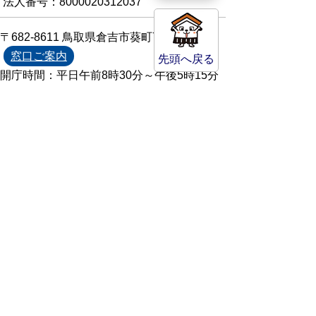
法人番号：8000020312037
〒682-8611 鳥取県倉吉市葵町722
窓口ご案内
先頭へ戻る
開庁時間：平日午前8時30分～午後5時15分
（祝日および年末年始を除く）
TEL:
0858-22-8111
FAX:0858-22-1087
市役所へのアクセス
市役所電話帳
庁舎案内
統計情報・人口情報
Copyright(C) Kurayoshi City All Rights
Reserved.