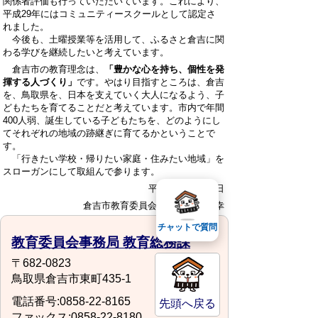
関係者評価も行っていただいています。これにより、
平成29年にはコミュニティースクールとして認定さ
れました。
今後も、土曜授業等を活用して、ふるさと倉吉に関
わる学びを継続したいと考えています。
倉吉市の教育理念は、
「豊かな心を持ち、個性を発
揮する人づくり」
です。やはり目指すところは、倉吉
を、鳥取県を、日本を支えていく大人になるよう、子
どもたちを育てることだと考えています。市内で年間
400人弱、誕生している子どもたちを、どのようにし
てそれぞれの地域の跡継ぎに育てるかということで
す。
「行きたい学校・帰りたい家庭・住みたい地域」を
スローガンにして取組んで参ります。
平成30年10月16日
倉吉市教育委員会教育長 小椋博幸
チャットで質問
教育委員会事務局 教育総務課
〒682-0823
鳥取県倉吉市東町435-1
電話番号:0858-22-8165
先頭へ戻る
ファックス:0858-22-8180