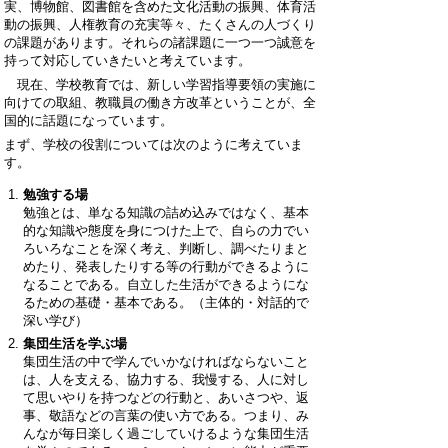
実、博物館、図書館を含めた文化活動の振興、体育活
動の振興、人権教育の充実等々、たくさんの人づくり
の課題があります。それらの諸課題に一つ一つ誠意を
持って対応していきたいと考えています。
現在、学校教育では、新しい学習指導要領の実施に
向けての取組、教職員の働き方改革ということが、全
国的に話題になっています。
まず、学校の役割については次のように考えていま
す。
勉強する場
勉強とは、単なる知識の詰め込みではなく、基本
的な知識や態度を身につけた上で、自らの力でい
ろいろなことを深く考え、判断し、調べたりまと
めたり、発表したりする等の行動ができるように
なることである。自立した生活ができるようにな
るための基礎・基本である。（主体的・対話的で
深い学び）
集団生活を学ぶ場
集団生活の中で学んでいかなければならないこと
は、人を支える、協力する、我慢する、人に対し
て思いやりを持つなどの行動と、あいさつや、返
事、敬語などの言葉の使い方である。つまり、み
んなが毎日楽しく過ごしていけるような集団生活