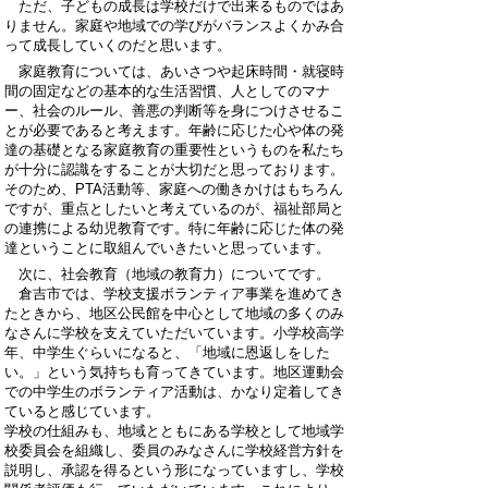
ただ、子どもの成長は学校だけで出来るものではあ
りません。家庭や地域での学びがバランスよくかみ合
って成長していくのだと思います。
家庭教育については、あいさつや起床時間・就寝時
間の固定などの基本的な生活習慣、人としてのマナ
ー、社会のルール、善悪の判断等を身につけさせるこ
とが必要であると考えます。年齢に応じた心や体の発
達の基礎となる家庭教育の重要性というものを私たち
が十分に認識をすることが大切だと思っております。
そのため、PTA活動等、家庭への働きかけはもちろん
ですが、重点としたいと考えているのが、福祉部局と
の連携による幼児教育です。特に年齢に応じた体の発
達ということに取組んでいきたいと思っています。
次に、社会教育（地域の教育力）についてです。
倉吉市では、学校支援ボランティア事業を進めてき
たときから、地区公民館を中心として地域の多くのみ
なさんに学校を支えていただいています。小学校高学
年、中学生ぐらいになると、「地域に恩返しをした
い。」という気持ちも育ってきています。地区運動会
での中学生のボランティア活動は、かなり定着してき
ていると感じています。
学校の仕組みも、地域とともにある学校として地域学
校委員会を組織し、委員のみなさんに学校経営方針を
説明し、承認を得るという形になっていますし、学校