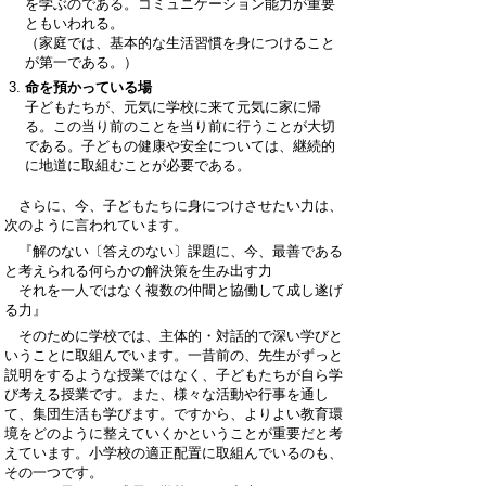
を学ぶのである。コミュニケーション能力が重要
ともいわれる。
（家庭では、基本的な生活習慣を身につけること
が第一である。）
命を預かっている場
子どもたちが、元気に学校に来て元気に家に帰
る。この当り前のことを当り前に行うことが大切
である。子どもの健康や安全については、継続的
に地道に取組むことが必要である。
さらに、今、子どもたちに身につけさせたい力は、
次のように言われています。
『解のない〔答えのない〕課題に、今、最善である
と考えられる何らかの解決策を生み出す力
それを一人ではなく複数の仲間と協働して成し遂げ
る力』
そのために学校では、主体的・対話的で深い学びと
いうことに取組んでいます。一昔前の、先生がずっと
説明をするような授業ではなく、子どもたちが自ら学
び考える授業です。また、様々な活動や行事を通し
て、集団生活も学びます。ですから、よりよい教育環
境をどのように整えていくかということが重要だと考
えています。小学校の適正配置に取組んでいるのも、
その一つです。