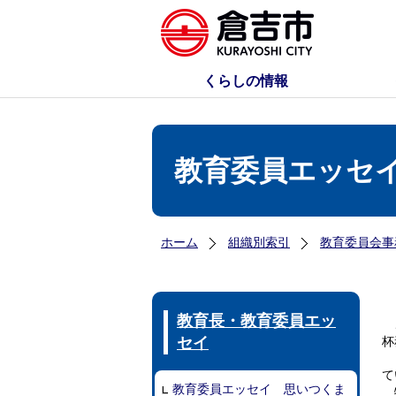
くらしの情報
教育委員エッセ
ホーム
組織別索引
教育委員会事
教育長・教育委員エッ
こ
セイ
杯
コ
て
教育委員エッセイ 思いつくま
特