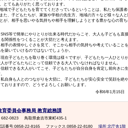
、とてもありがたく思っております。
域で子どもたちを育ててくださっているということは、私たち保護者
た、子どもたちが、家族や学校の先生方、地域の方々など様々な人と
とが、相手を思いやる気持ちや相手を理解しようとする豊かな心の育ち
SNS等で簡単にやりとりが出来る時代だからこそ、大人も子どもも直
える関係性をつくることが大切だと考えます。
相手の表情やしぐさを見て、そこから相手の気持ちや考えていることを
係を築いていけるのではないでしょうか。
現在子どもたちを取り巻く環境は様々ですが、子どもたち一人ひとりが
大人が子どもたちにとって信頼できる大人でいなければなりません。
信頼できる大人がいてこそ、子どもたちが自分自身を肯定し前向きに生
す。
私自身も人とのつながりを大切に、子どもたちが安心安全で笑顔を絶や
っておりますので、どうぞよろしくお願いします。
令和6年1月15
教育委員会事務局 教育総務課
682-0823
鳥取県倉吉市東町435-1
話番号:0858-22-8165
ファックス:0858-22-8180
場所:北庁舎1階