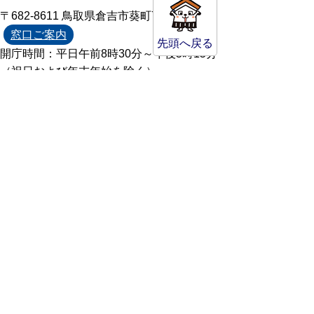
〒682-8611 鳥取県倉吉市葵町722
窓口ご案内
先頭へ戻る
開庁時間：平日午前8時30分～午後5時15分
（祝日および年末年始を除く）
TEL:
0858-22-8111
FAX:0858-22-1087
市役所へのアクセス
市役所電話帳
庁舎案内
統計情報・人口情報
Copyright(C) Kurayoshi City All Rights
Reserved.