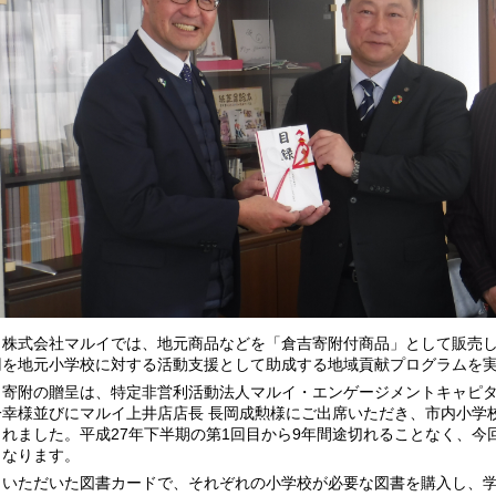
株式会社マルイでは、地元商品などを「倉吉寄附付商品」として販売し
円を地元小学校に対する活動支援として助成する地域貢献プログラムを
寄附の贈呈は、特定非営利活動法人マルイ・エンゲージメントキャピタ
一幸様並びにマルイ上井店店長 長岡成勲様にご出席いただき、市内小学
されました。平成27年下半期の第1回目から9年間途切れることなく、今回
となります。
いただいた図書カードで、それぞれの小学校が必要な図書を購入し、学