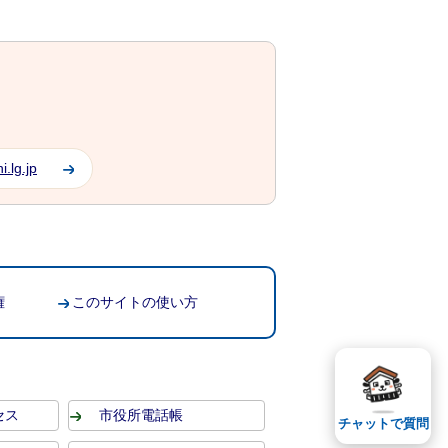
.lg.jp
権
このサイトの使い方
セス
市役所電話帳
チャットで質問