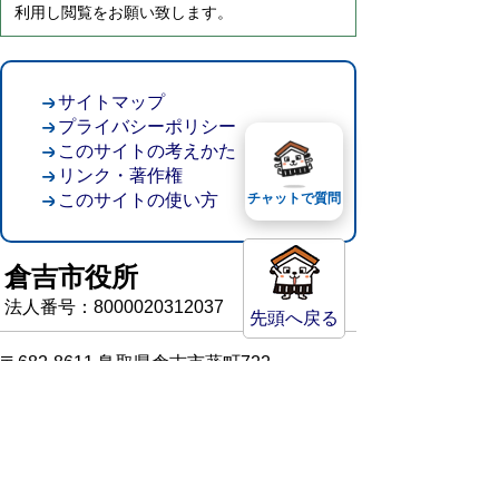
利用し閲覧をお願い致します。
サイトマップ
プライバシーポリシー
このサイトの考えかた
リンク・著作権
このサイトの使い方
チャットで質問
倉吉市役所
法人番号：8000020312037
先頭へ戻る
〒682-8611 鳥取県倉吉市葵町722
窓口ご案内
開庁時間：平日午前8時30分～午後5時15分
（祝日および年末年始を除く）
TEL:
0858-22-8111
FAX:0858-22-1087