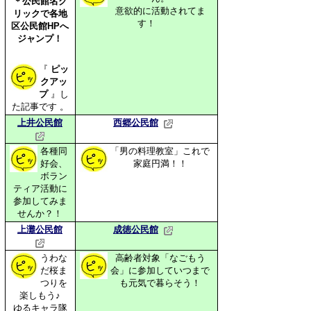
＊公民館名ク
意欲的に活動されてま
リックで
各地
す！
区公民館HPへ
ジャンプ！
『
ピッ
クアッ
プ
』し
た
記事です 。
上井公民館
西郷公民館
各種同
「男の料理教室」これで
好会、
家庭円満！！
ボラン
ティア活動に
参加してみま
せんか？！
上灘公民館
成徳公民館
うわな
高齢者対象「なごもう
だ桜ま
会」に参加して
いつまで
つりを
も元気で暮らそう！
楽しもう♪
ゆるキャラ隊