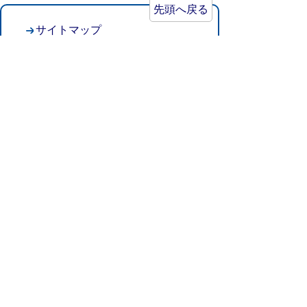
先頭へ戻る
サイトマップ
プライバシーポリシー
このサイトの考えかた
リンク・著作権
このサイトの使い方
倉吉市役所
法人番号：8000020312037
〒682-8611 鳥取県倉吉市葵町722
窓口ご案内
開庁時間：平日午前8時30分～午後5時15分
（祝日および年末年始を除く）
TEL:
0858-22-8111
FAX:0858-22-1087
市役所へのアクセス
市役所電話帳