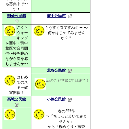
も募集中で〜
す！
明倫公民館
灘手公民館
さくら
もうすぐ春ですねえ〜〜♪
ウォー
何かはじめてみません
キング
か？？
を西中・鴨中
校区で合同開
催〜桜を眺め
ながら春を感
じませんか〜
北谷公民館
はじめ
ぬのこ谷学級2年目終了！ 
てのス
キー教
室開催！
高城公民館
小鴨公民館
春の3部作
〜「ちょっと歩いてみま
せんか」
から「桜めぐり・抹茶