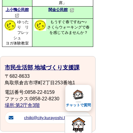
席」
上小鴨公民館
関金公民館
ゆった
もうすぐ春ですね〜♪
り リ
さくらウォーキングで春
フレッ
を感じてみませんか？
シュ
ヨガ体験教室
市民生活部 地域づくり支援課
〒682-8633
鳥取県倉吉市堺町2丁目253番地1
電話番号:0858-22-8159
ファックス:0858-22-8230
場所:第2庁舎3階
チャットで質問
chiiki@city.kurayoshi.lg.jp