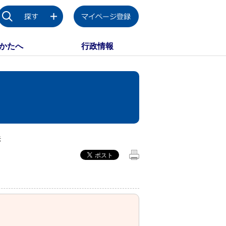
かたへ
行政情報
法