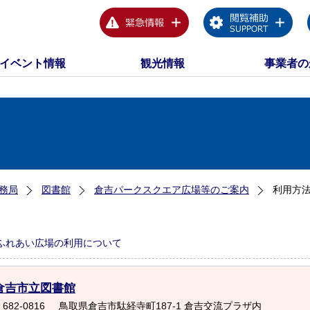
イベント情報
観光情報
事業者の
務局
図書館
倉吉パークスクエア広場等のご案内
利用方
ふれあい広場の利用について
倉吉市立図書館
682-0816
鳥取県倉吉市駄経寺町187-1 倉吉交流プラザ内