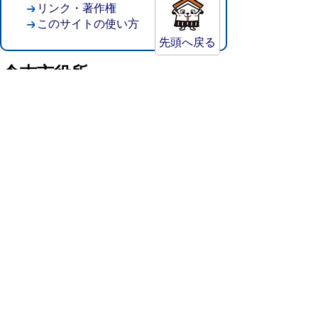
リンク・著作権
このサイトの使い方
先頭へ戻る
倉吉市役所
法人番号：8000020312037
〒682-8611 鳥取県倉吉市葵町722
窓口ご案内
開庁時間：平日午前8時30分～午後5時15分
（祝日および年末年始を除く）
TEL:
0858-22-8111
FAX:0858-22-1087
市役所へのアクセス
市役所電話帳
庁舎案内
統計情報・人口情報