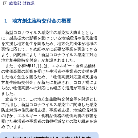
総務部 財政課
1 地方創生臨時交付金の概要
新型コロナウイルス感染症の感染拡大防止ととも
に、感染拡大の影響を受けている地域経済や住民生活
を支援し地方創生を図るため、地方公共団体が地域の
実情に応じて、きめ細やかに必要な事業を実施できる
よう、内閣府により「新型コロナウイルス感染症対応
地方創生臨時交付金」が創設されました。
また、令和5年11月には、エネルギー・食料品価格
の物価高騰の影響を受けた生活者や事業者の支援を通
じた地方創生を図るため、「物価高騰対応重点支援地
方創生臨時交付金」が新たに創設され、コロナ禍によ
らない物価高騰への対応にも幅広く活用が可能となり
ました。
倉吉市では、この地方創生臨時交付金等を財源とし
て活用し、新型コロナウイルス感染症に関連した感染
防止対策や住民生活支援、事業者支援、地域経済対策
のほか、エネルギー・食料品価格の物価高騰の影響を
受けた生活者や事業者の負担軽減などの取り組みを進
めています。