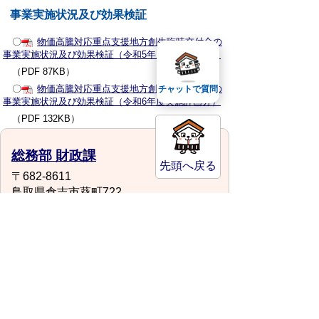
事業実施状況及び効果検証
〇
物価高騰対応重点支援地方創生臨時交付金の
事業実施状況及び効果検証（令和5年度実施計画分）
（PDF 87KB）
〇
物価高騰対応重点支援地方創生臨時交付金の
チャットで質問
事業実施状況及び効果検証（令和6年度実施計画分）
（PDF 132KB）
総務部 財政課
先頭へ戻る
〒682-8611
鳥取県倉吉市葵町722
電話番号:0858-22-8163
ファックス:0858-22-1087
場所:本庁舎4階
zaisei@city.kurayoshi.lg.jp