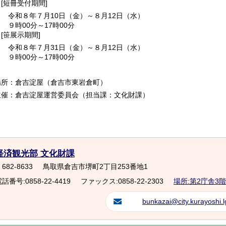
[短冊受付期間]
令和８年７月10日（金）～８月12日（水）
９時00分～17時00分
[笹展示期間]
令和８年７月31日（金）～８月12日（水）
９時00分～17時00分
場所：倉吉淀屋（倉吉市東岩倉町）
主催：倉吉淀屋運営委員会（担当課：文化財課）
経済観光部 文化財課
682-8633
鳥取県倉吉市堺町2丁目253番地1
話番号:0858-22-4419
ファックス:0858-22-2303
場所:第2庁舎3階
bunkazai@city.kurayoshi.l