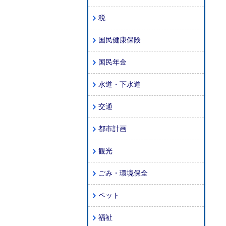
税
国民健康保険
国民年金
水道・下水道
交通
都市計画
観光
ごみ・環境保全
ペット
福祉