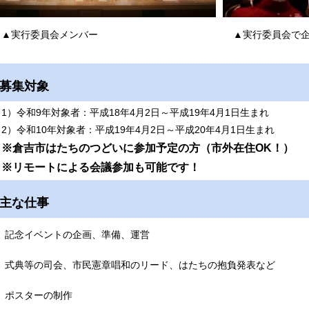
▲実行委員会メンバー ▲実行委員会で企画した
募集対象
（1）令和9年対象者：平成18年4月2日～平成19年4月1日生まれ
（2）令和10年対象者：平成19年4月2日～平成20年4月1日生まれ
※倉吉市はたちのつどいに参加予定の方（市外在住OK！）
※リモートによる会議参加も可能です！
主な仕事
記念イベントの企画、準備、運営
式典等の司会、市民憲章唱和のリード、はたちの抱負発表など
ポスターの制作