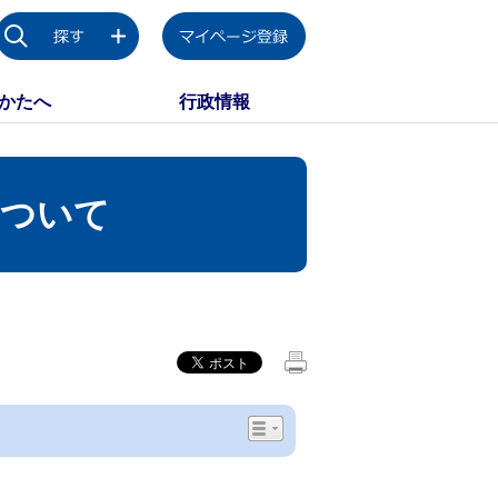
かたへ
行政情報
について