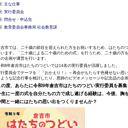
主な仕事
実行委員会
問合せ・申込先
教育委員会事務局 社会教育課
倉吉市では、二十歳の節目を迎えられた方をお祝いするため、はたちの
ています。「二十歳による二十歳のための式」を行うため、二十歳の方
事の企画や運営を行います。
令和8年倉吉市はたちのつどいでは14名の実行委員が活躍しました。
実行委員会でテーマを「『おかえり！』～再会がもたらす色褪せない思
るような記念行事を検討したり、恩師のビデオメッセージや記念品の企
この度、あらたに令和9年倉吉市はたちのつどい実行委員を募集
一生に一度の式を自分たちの力で成し遂げる経験は、今
後、胸
仲間と一緒にはたちの思い出をつくりませんか？