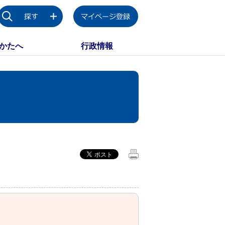
かたへ
行政情報
！