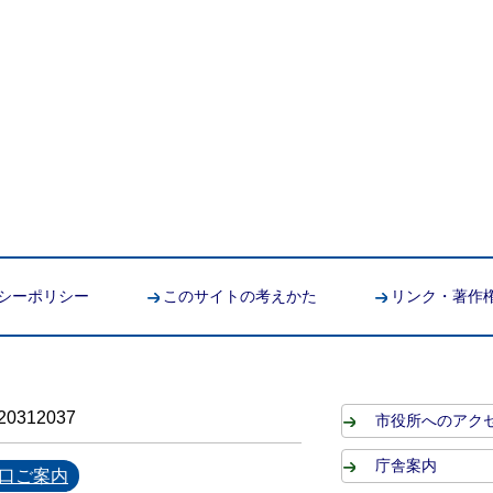
シーポリシー
このサイトの考えかた
リンク・著作
0312037
市役所へのアク
庁舎案内
口ご案内