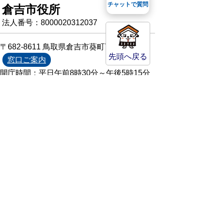
チャットで質問
倉吉市役所
法人番号：8000020312037
〒682-8611 鳥取県倉吉市葵町722
先頭へ戻る
窓口ご案内
開庁時間：平日午前8時30分～午後5時15分
（祝日および年末年始を除く）
TEL:
0858-22-8111
FAX:0858-22-1087
市役所へのアクセス
市役所電話帳
庁舎案内
統計情報・人口情報