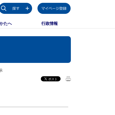
かたへ
行政情報
示