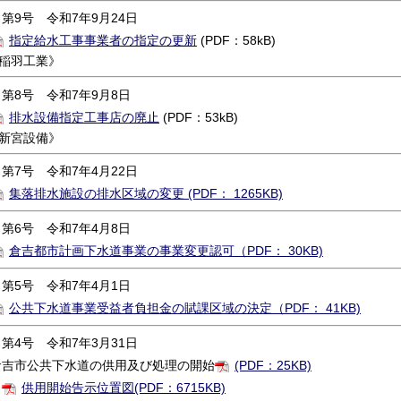
第9号 令和7年9月24日
指定給水工事事業者の指定の更新
(PDF：58kB)
稲羽工業》
第8号 令和7年9月8日
排水設備指定工事店の廃止
(PDF：53kB)
新宮設備》
第7号 令和7年4月22日
集落排水施設の排水区域の変更 (PDF： 1265KB)
第6号 令和7年4月8日
倉吉都市計画下水道事業の事業変更認可（PDF： 30KB)
第5号 令和7年4月1日
公共下水道事業受益者負担金の賦課区域の決定（PDF： 41KB)
第4号 令和7年3月31日
倉吉市公共下水道の供用及び処理の開始
(PDF：25KB)
供用開始告示位置図(PDF：6715KB)