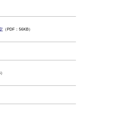
）
定
（PDF：56KB）
B）