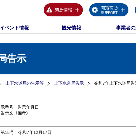
イベント情報
観光情報
事業者の
局告示
上下水道局の告示等
上下水道局告示
令和7年上下水道局告
告示番号 告示年月日
告示文《備考》
第15号 令和7年12月17日