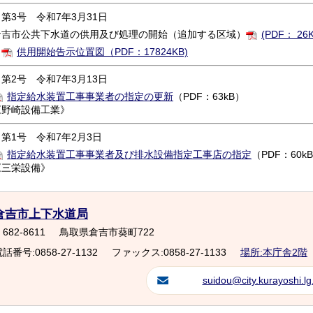
第3号 令和7年3月31日
倉吉市公共下水道の供用及び処理の開始（追加する区域）
(PDF： 26K
供用開始告示位置図（PDF：17824KB)
第2号 令和7年3月13日
指定給水装置工事事業者の指定の更新
（PDF：63kB）
《野崎設備工業》
第1号 令和7年2月3日
指定給水装置工事事業者及び排水設備指定工事店の指定
（PDF：60k
《三栄設備》
倉吉市上下水道局
682-8611
鳥取県倉吉市葵町722
話番号:0858-27-1132
ファックス:0858-27-1133
場所:本庁舎2階
suidou@city.kurayoshi.lg.