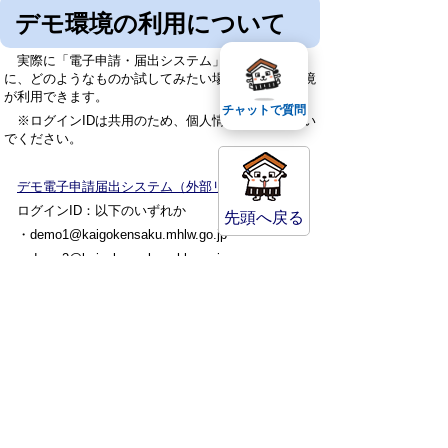
デモ環境の利用について
実際に「電子申請・届出システム」を利用する前
に、どのようなものか試してみたい場合は、デモ環境
が利用できます。
チャットで質問
※ログインIDは共用のため、個人情報は入力しない
でください。
デモ電子申請届出システム（外部リンク）
ログインID：以下のいずれか
先頭へ戻る
・demo1@kaigokensaku.mhlw.go.jp
・demo2@kaigokensaku.mhlw.go.jp
・demo3@kaigokensaku.mhlw.go.jp
パスワード：「password」（上記のログインIDは
全て同じパスワードです）
健康福祉部 長寿社会課
〒682-8633
鳥取県倉吉市堺町2丁目253番地1