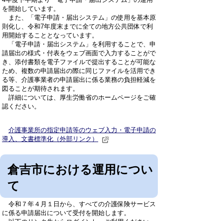
を開始しています。
また、「電子申請・届出システム」の使用を基本原
則化し、令和7年度末までに全ての地方公共団体で利
用開始することとなっています。
「電子申請・届出システム」を利用することで、申
請届出の様式・付表をウェブ画面で入力することがで
き、添付書類を電子ファイルで提出することが可能な
ため、複数の申請届出の際に同じファイルを活用でき
る等、介護事業者の申請届出に係る業務の負担軽減を
図ることが期待されます。
詳細については、厚生労働省のホームページをご確
認ください。
介護事業所の指定申請等のウェブ入力・電子申請の
導入、文書標準化（外部リンク）
倉吉市における運用につい
て
令和７年４月１日から、すべての介護保険サービス
に係る申請届出について受付を開始します。