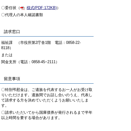
〇委任状（
様式(PDF:172KB)
）
〇代理人の本人確認書類
請求窓口
福祉課 （市役所第2庁舎1階 電話：0858-22-
8118）
または
関金支所（電話：0858-45−2111）
留意事項
〇特別弔慰金は、ご遺族を代表するお一人がお受け取
りいただけます。遺族間でお話し合いのうえ、代表し
て請求する方を決めていただくようお願いいたしま
す。
〇請求いただいてから国庫債券が発行されるまで半年
以上時間を要する場合があります。