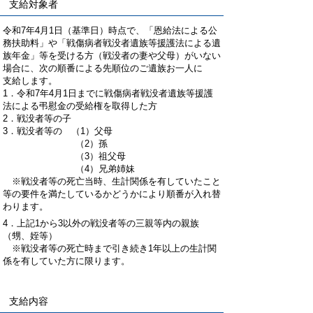
支給対象者
令和7年4月1日（基準日）時点で、「恩給法による公
務扶助料」や「戦傷病者戦没者遺族等援護法による遺
族年金」等を受ける方（戦没者の妻や父母）がいない
場合に、次の順番による先順位のご遺族お一人に
支給します。
1．令和7年4月1日までに戦傷病者戦没者遺族等援護
法による弔慰金の受給権を取得した方
2．戦没者等の子
3．戦没者等の （1）父母
（2）孫
（3）祖父母
（4）兄弟姉妹
※戦没者等の死亡当時、生計関係を有していたこと
等の要件を満たしているかどうかにより順番が入れ替
わります。
4．上記1から3以外の戦没者等の三親等内の親族
（甥、姪等）
※戦没者等の死亡時まで引き続き1年以上の生計関
係を有していた方に限ります。
支給内容