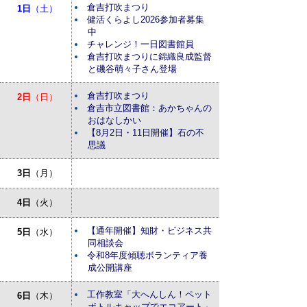
倉吉打吹まつり
1日
（土）
健活くらよし2026参加者募集
中
チャレンジ！一日図書館員
倉吉打吹まつりに錦織良成監督
と磯谷萌々子さん登場
倉吉打吹まつり
2日
（日）
倉吉市立図書館：あかちゃんの
おはなしかい
【8月2日・11日開催】石の不
思議
3日
（月）
4日
（火）
【通年開催】知財・ビジネス共
5日
（水）
同相談会
令和8年度傾聴ボランティア養
成公開講座
工作教室「大へんしん！ペット
6日
（木）
ボトルキャップでエコアート」