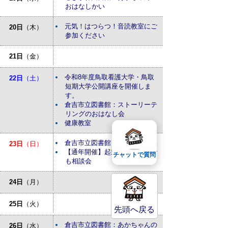
おはなしかい
元気！はつらつ！音読教室にご
20日
（木）
参加ください
21日
（金）
令和8年度鳥取看護大学・鳥取
22日
（土）
短期大学公開講座を開催しま
す。
倉吉市立図書館：ストーリーテ
リングのおはなし会
健康教室
倉吉市立図書館：おはなしかい
23日
（日）
【通年開催】起業・経営なんで
チャットで質問
も相談会
24日
（月）
25日
（火）
先頭へ戻る
倉吉市立図書館：あかちゃんの
26日
（水）