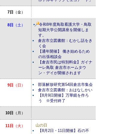
7日
（金）
令和8年度鳥取看護大学・鳥取
8日
（土）
短期大学公開講座を開催しま
す。
倉吉市立図書館：むかし話をき
く会
【通年開催】 働き始めるため
の出張相談会
【倉吉市民は特別料金】ガイナ
ーレ鳥取 倉吉市ホームタウ
ン・デイが開催されます
部落解放研究第54回倉吉市集会
9日
（日）
倉吉市立図書館：おはなしかい
【8月9日開催】万華鏡を作ろ
う ※受付終了
10日
（月）
山の日
11日
（火）
【8月2日・11日開催】石の不