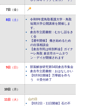
7日
（金）
令和8年度鳥取看護大学・鳥取
8日
（土）
短期大学公開講座を開催しま
す。
倉吉市立図書館：むかし話をき
く会
【通年開催】 働き始めるため
の出張相談会
【倉吉市民は特別料金】ガイナ
ーレ鳥取 倉吉市ホームタウ
ン・デイが開催されます
部落解放研究第54回倉吉市集会
9日
（日）
倉吉市立図書館：おはなしかい
【8月9日開催】万華鏡を作ろ
う ※受付終了
10日
（月）
山の日
11日
（火）
【8月2日・11日開催】石の不