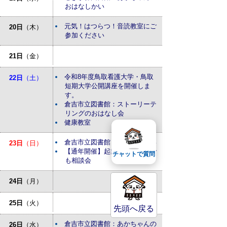
おはなしかい
元気！はつらつ！音読教室にご
20日
（木）
参加ください
21日
（金）
令和8年度鳥取看護大学・鳥取
22日
（土）
短期大学公開講座を開催しま
す。
倉吉市立図書館：ストーリーテ
リングのおはなし会
健康教室
倉吉市立図書館：おはなしかい
23日
（日）
【通年開催】起業・経営なんで
チャットで質問
も相談会
24日
（月）
25日
（火）
先頭へ戻る
倉吉市立図書館：あかちゃんの
26日
（水）