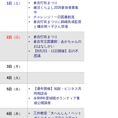
倉吉打吹まつり
1日
（土）
健活くらよし2026参加者募集
中
チャレンジ！一日図書館員
倉吉打吹まつりに錦織良成監督
と磯谷萌々子さん登場
倉吉打吹まつり
2日
（日）
倉吉市立図書館：あかちゃんの
おはなしかい
【8月2日・11日開催】石の不
思議
3日
（月）
4日
（火）
【通年開催】知財・ビジネス共
5日
（水）
同相談会
令和8年度傾聴ボランティア養
成公開講座
工作教室「大へんしん！ペット
6日
（木）
ボトルキャップでエコアート」