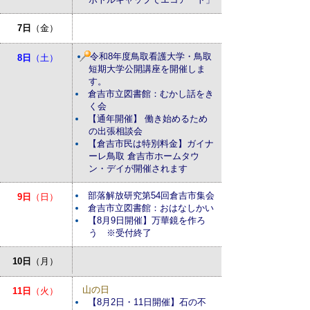
7日
（金）
令和8年度鳥取看護大学・鳥取
8日
（土）
短期大学公開講座を開催しま
す。
倉吉市立図書館：むかし話をき
く会
【通年開催】 働き始めるため
の出張相談会
【倉吉市民は特別料金】ガイナ
ーレ鳥取 倉吉市ホームタウ
ン・デイが開催されます
部落解放研究第54回倉吉市集会
9日
（日）
倉吉市立図書館：おはなしかい
【8月9日開催】万華鏡を作ろ
う ※受付終了
10日
（月）
山の日
11日
（火）
【8月2日・11日開催】石の不