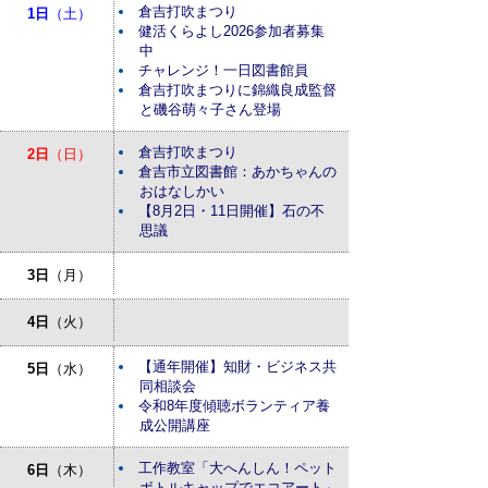
倉吉打吹まつり
1日
（土）
健活くらよし2026参加者募集
中
チャレンジ！一日図書館員
倉吉打吹まつりに錦織良成監督
と磯谷萌々子さん登場
倉吉打吹まつり
2日
（日）
倉吉市立図書館：あかちゃんの
おはなしかい
【8月2日・11日開催】石の不
思議
3日
（月）
4日
（火）
【通年開催】知財・ビジネス共
5日
（水）
同相談会
令和8年度傾聴ボランティア養
成公開講座
工作教室「大へんしん！ペット
6日
（木）
ボトルキャップでエコアート」