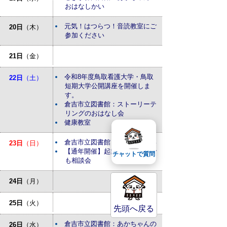
おはなしかい
元気！はつらつ！音読教室にご
20日
（木）
参加ください
21日
（金）
令和8年度鳥取看護大学・鳥取
22日
（土）
短期大学公開講座を開催しま
す。
倉吉市立図書館：ストーリーテ
リングのおはなし会
健康教室
倉吉市立図書館：おはなしかい
23日
（日）
【通年開催】起業・経営なんで
チャットで質問
も相談会
24日
（月）
25日
（火）
先頭へ戻る
倉吉市立図書館：あかちゃんの
26日
（水）