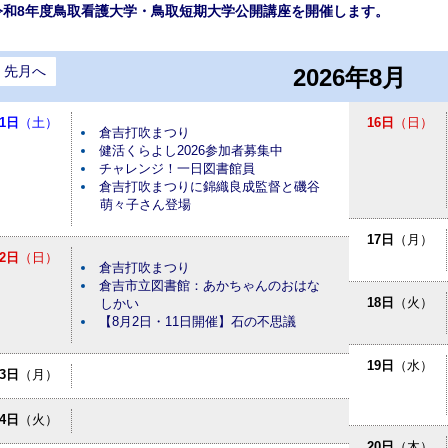
令和8年度鳥取看護大学・鳥取短期大学公開講座を開催します。
先月へ
2026年8月
1日
（土）
16日
（日）
倉吉打吹まつり
健活くらよし2026参加者募集中
チャレンジ！一日図書館員
倉吉打吹まつりに錦織良成監督と磯谷
萌々子さん登場
17日
（月）
2日
（日）
倉吉打吹まつり
倉吉市立図書館：あかちゃんのおはな
18日
（火）
しかい
【8月2日・11日開催】石の不思議
19日
（水）
3日
（月）
4日
（火）
20日
（木）