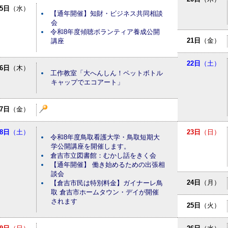
5日
（水）
【通年開催】知財・ビジネス共同相談
会
令和8年度傾聴ボランティア養成公開
21日
（金）
講座
22日
（土）
6日
（木）
工作教室「大へんしん！ペットボトル
キャップでエコアート」
7日
（金）
8日
（土）
23日
（日）
令和8年度鳥取看護大学・鳥取短期大
学公開講座を開催します。
倉吉市立図書館：むかし話をきく会
【通年開催】 働き始めるための出張相
談会
24日
（月）
【倉吉市民は特別料金】ガイナーレ鳥
取 倉吉市ホームタウン・デイが開催
されます
25日
（火）