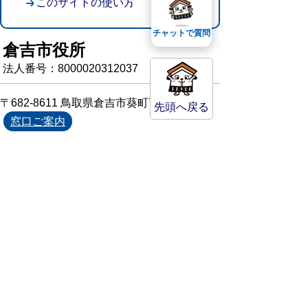
このサイトの使い方
チャットで質問
倉吉市役所
法人番号：8000020312037
〒682-8611 鳥取県倉吉市葵町722
先頭へ戻る
窓口ご案内
開庁時間：平日午前8時30分～午後5時15分
（祝日および年末年始を除く）
TEL:
0858-22-8111
FAX:0858-22-1087
市役所へのアクセス
市役所電話帳
庁舎案内
統計情報・人口情報