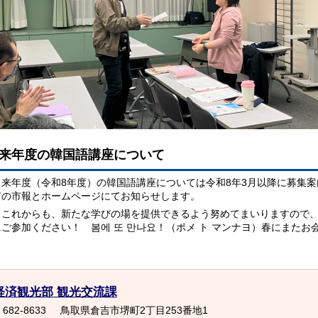
来年度の韓国語講座について
来年度（令和8年度）の韓国語講座については令和8年3月以降に募集案
市の市報とホームページにてお知らせします。
これからも、新たな学びの場を提供できるよう努めてまいりますので、
にご参加ください！ 봄에 또 만나요！（ポメ ト マンナヨ）春にまたお
経済観光部 観光交流課
682-8633
鳥取県倉吉市堺町2丁目253番地1