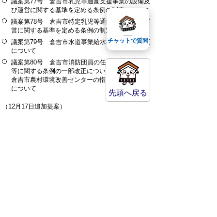
議案第77号 倉吉市乳児等通園支援事業の設備及
び運営に関する基準を定める条例の制定について
議案第78号 倉吉市特定乳児等通園支援事業の運
営に関する基準を定める条例の制定について
チャットで質問
議案第79号 倉吉市水道事業給水条例の一部改正
について
議案第80号 倉吉市消防団員の任免、給与、服務
等に関する条例の一部改正について議案第81号
倉吉市農村環境改善センターの指定管理者の指定
について
先頭へ戻る
（12月17日追加提案）
議案第82号 令和7年度倉吉市一般会計補正予算
（第7号）
議案第83号 教育委員会委員の任命について
議案第84号 公平委員会委員の選任について
提出予算案、予算編成資料については、
令和7年度
当初予算
及び
令和7年度 補正予算
をご覧くださ
い。
監査関係