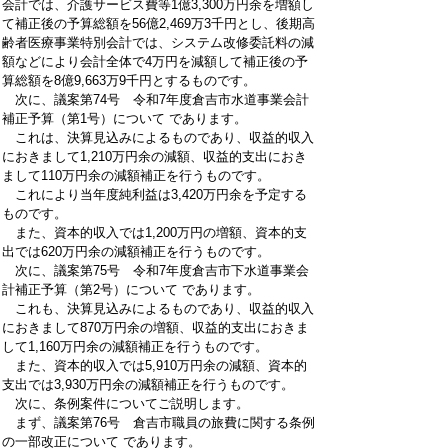
会計では、介護サービス費等1億3,300万円余を増額し
て補正後の予算総額を56億2,469万3千円とし、後期高
齢者医療事業特別会計では、システム改修委託料の減
額などにより会計全体で4万円を減額して補正後の予
算総額を8億9,663万9千円とするものです。
次に、議案第74号 令和7年度倉吉市水道事業会計
補正予算（第1号）について であります。
これは、決算見込みによるものであり、収益的収入
におきまして1,210万円余の減額、収益的支出におき
まして110万円余の減額補正を行うものです。
これにより当年度純利益は3,420万円余を予定する
ものです。
また、資本的収入では1,200万円の増額、資本的支
出では620万円余の減額補正を行うものです。
次に、議案第75号 令和7年度倉吉市下水道事業会
計補正予算（第2号）について であります。
これも、決算見込みによるものであり、収益的収入
におきまして870万円余の増額、収益的支出におきま
して1,160万円余の減額補正を行うものです。
また、資本的収入では5,910万円余の減額、資本的
支出では3,930万円余の減額補正を行うものです。
次に、条例案件についてご説明します。
まず、議案第76号 倉吉市職員の旅費に関する条例
の一部改正について であります。