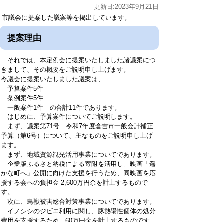
更新日:2023年9月21日
市議会に提案した議案等を掲出しています。
提案理由
それでは、本定例会に提案いたしました諸議案につ
きまして、その概要をご説明申し上げます。
今議会に提案いたしました議案は、
予算案件5件
条例案件5件
一般案件1件 の合計11件であります。
はじめに、予算案件についてご説明します。
まず、議案第71号 令和7年度倉吉市一般会計補正
予算（第6号）について、主なものをご説明申し上げ
ます。
まず、地域資源観光活用事業についてであります。
企業版ふるさと納税による寄附を活用し、映画「遥
かな町へ」公開に向けた支援を行うため、同映画を応
援する会への負担金 2,600万円余を計上するもので
す。
次に、鳥獣被害総合対策事業についてであります。
イノシシのジビエ利用に関し、豚熱陽性個体の処分
費用を支援するため、60万円余を計上するものです。