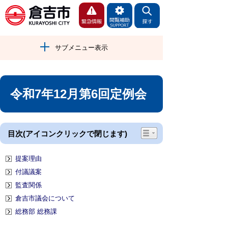
サブメニュー表示
令和7年12月第6回定例会
目次(アイコンクリックで閉じます)
提案理由
付議議案
監査関係
倉吉市議会について
総務部 総務課