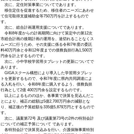
次に、定住対策事業についてであります。
移住定住を促進するため、移住者のニーズにあわせ
て住宅取得支援補助金等750万円を計上するもので
す。
次に、総合計画運用支援についてであります。
令和8年度からの計画期間に向けて策定中の第12次
市総合計画の後期計画の運用を、途切れることなくス
ムーズに行うため、その支援に係る令和7年度の委託
料40万円余と令和12年度までの債務負担行為1,500万
円余を計上するものです。
次に、小中学校学習用タブレットの更新についてで
あります。
GIGAスクール構想により導入した学習用タブレッ
トを更新するもので、令和7年度に県内共同調達によ
る入札を行い、令和8年度に購入するよう、債務負担
行為として2億 400万円余を設定するものです。
以上によるもののほか、各事業で決算を見込んだこ
とにより、補正の総額は5億2,700万円余の減額とな
り、補正後の予算総額を335億5,879万円とするもので
す。
次に、議案第72号 及び議案第73号の2件の特別会計
についての補正予算について であります。
各特別会計で決算見込みを行い、介護保険事業特別