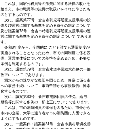
これは、国家公務員等の旅費に関する法律の改正を
踏まえ、市の職員等の旅費の取扱いをそれに準じたも
のとするものです。
次に、議案第77号 倉吉市乳児等通園支援事業の設
備及び運営に関する基準を定める条例の制定について
及び議案第78号 倉吉市特定乳児等通園支援事業の運
営に関する基準を定める条例の制定について でありま
す。
令和8年度から、全国的に こども誰でも通園制度が
実施されることとなったため、市での同制度に係る設
備、運営主体等についての基準を定めるため、必要な
条例を制定するものです。
次に、議案第79号 倉吉市水道事業給水条例の一部
改正について であります。
漏水からの速やかな復旧を図るため、修繕に係る市
への事務手続について、事前申請から事後報告に簡素
化するものです。
次に、議案第80号 倉吉市消防団員の任免、給与、
服務等に関する条例の一部改正について であります。
これは、市の消防団員の確保を図るため、市外から
市内の企業、大学に通う者が市の消防団に入団できる
ようにするものです。
次に、一般案件・議案第81号 倉吉市農村環境改善