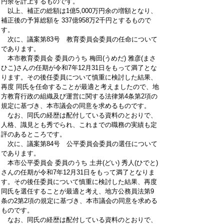
円余を計上するものです。
以上、補正の総額は1億5,000万円余の増額となり、
補正後の予算総額を 337億958万2千円とするもので
す。
次に、議案第83号 教育委員会委員の任命について
であります。
本市教育委員会 委員のうち 梅田(うめだ) 雅彦(まさ
ひこ)さんの任期が令和7年12月31日をもって満了とな
ります。その後任委員について慎重に検討した結果、
再度 同氏を任命することが最適と考えましたので、地
方教育行政の組織及び運営に関する法律第4条第2項の
規定に基づき、本市議会の同意を求めるものです。
なお、同氏の経歴は配付している資料のとおりで、
人格、識見とも秀でられ、これまでの職務の実績も定
評のあるところです。
次に、議案第84号 公平委員会委員の選任について
であります。
本市公平委員会 委員のうち 土井(どい) 秀人(ひでと)
さんの任期が令和7年12月31日をもって満了となりま
す。その後任委員について慎重に検討した結果、再度
同氏を選任することが最適と考え、地方公務員法第9
条の2第2項の規定に基づき、本市議会の同意を求める
ものです。
なお、同氏の経歴は配付している資料のとおりで、