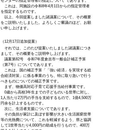
センターの指定管理者の指定について であります。
これは、同施設の令和8年4月1日からの指定管理者
を指定するものです。
以上、今回提案しました諸議案について、その概要
をご説明いたしました。よろしくご審議のほど、お願
い申し上げます。
（12月17日追加提案）
それでは、このたび提案いたしました諸議案につき
まして、その概要をご説明申し上げます。
議案第82号 令和7年度倉吉市一般会計補正予算
（第7号）についてであります。
これは、国の補正予算「「強い経済」を実現する総
合経済対策」に係る事業のうち、特に取り急いで行う
べきものについての補正予算です。
まず、物価高対応子育て応援手当給付事業です。
0歳から高校3年生までの子どものいる世帯に対し、
1人当たり2万円の手当を支給するもので、1億4,500万
円余を計上するものです。
次に、生活者支援についてであります。
その負担が家計に及ぼす影響が大きい生活困窮世帯
等の光熱費について、これを軽減するよう、県と協調
して1世帯当たり4,000円の助成を行うもので、400万