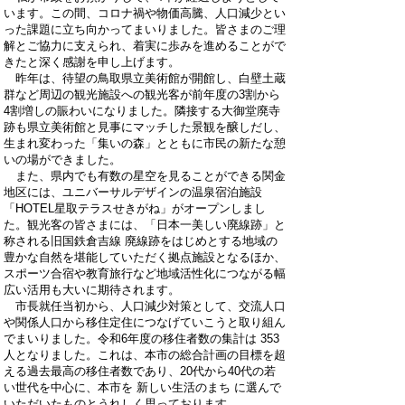
います。この間、コロナ禍や物価高騰、人口減少とい
った課題に立ち向かってまいりました。皆さまのご理
解とご協力に支えられ、着実に歩みを進めることがで
きたと深く感謝を申し上げます。
昨年は、待望の鳥取県立美術館が開館し、白壁土蔵
群など周辺の観光施設への観光客が前年度の3割から
4割増しの賑わいになりました。隣接する大御堂廃寺
跡も県立美術館と見事にマッチした景観を醸しだし、
生まれ変わった「集いの森」とともに市民の新たな憩
いの場ができました。
また、県内でも有数の星空を見ることができる関金
地区には、ユニバーサルデザインの温泉宿泊施設
「HOTEL星取テラスせきがね」がオープンしまし
た。観光客の皆さまには、「日本一美しい廃線跡」と
称される旧国鉄倉吉線 廃線跡をはじめとする地域の
豊かな自然を堪能していただく拠点施設となるほか、
スポーツ合宿や教育旅行など地域活性化につながる幅
広い活用も大いに期待されます。
市長就任当初から、人口減少対策として、交流人口
や関係人口から移住定住につなげていこうと取り組ん
でまいりました。令和6年度の移住者数の集計は 353
人となりました。これは、本市の総合計画の目標を超
える過去最高の移住者数であり、20代から40代の若
い世代を中心に、本市を 新しい生活のまち に選んで
いただいたものとうれしく思っております。