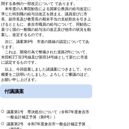
関する条例の一部改正について であります。
本年度の人事院勧告による国家公務員の給与改定に
準じた特別職の給与法改正を踏まえ、議員並びに市
長、副市長及び教育長の期末手当の支給割合を引き上
げるとともに、倉吉市職員の給与について、同勧告に
基づく国の一般職の給与法の改正及び他市の状況を勘
案し、改定するものです。
次に、議案第9号 市道の路線の認定についてであ
ります。
これは、開発行為で整備された道路2件について、
米田町2丁目3号線及び新田14号線として新たに市道
に認定するものです。
以上、今回提案しました諸議案につきまして、その
概要をご説明いたしました。よろしくご審議のほど、
お願い申し上げます。
付議議案
議案第1号 専決処分について（令和7年度倉吉市
一般会計補正予算（第8号））
議案第2号 令和7年度倉吉市一般会計補正予算