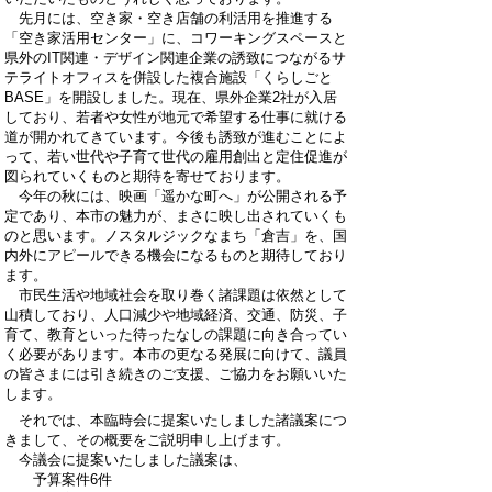
先月には、空き家・空き店舗の利活用を推進する
「空き家活用センター」に、コワーキングスペースと
県外のIT関連・デザイン関連企業の誘致につながるサ
テライトオフィスを併設した複合施設「くらしごと
BASE」を開設しました。現在、県外企業2社が入居
しており、若者や女性が地元で希望する仕事に就ける
道が開かれてきています。今後も誘致が進むことによ
って、若い世代や子育て世代の雇用創出と定住促進が
図られていくものと期待を寄せております。
今年の秋には、映画「遥かな町へ」が公開される予
定であり、本市の魅力が、まさに映し出されていくも
のと思います。ノスタルジックなまち「倉吉」を、国
内外にアピールできる機会になるものと期待しており
ます。
市民生活や地域社会を取り巻く諸課題は依然として
山積しており、人口減少や地域経済、交通、防災、子
育て、教育といった待ったなしの課題に向き合ってい
く必要があります。本市の更なる発展に向けて、議員
の皆さまには引き続きのご支援、ご協力をお願いいた
します。
それでは、本臨時会に提案いたしました諸議案につ
きまして、その概要をご説明申し上げます。
今議会に提案いたしました議案は、
予算案件6件