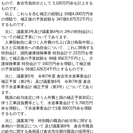
もので、倉吉市負担分として 3,100万円余を計上する
ものです。
以上、これらを含む補正の総額は 10億4,000万円余
の増額で、補正後の予算総額を 347億9,875万2千円と
するものです。
次に、議案第3号及び議案第4号の 2件の特別会計に
ついての補正予算についてであります。
人事院勧告に基づく人件費の引上げ及び鳥取中部ふ
るさと広域連合への負担金について、これに関係する
特別会計、国民健康保険事業 特別会計で 23万円を増
額して補正後の予算総額を 49億 856万7千円とし、介
護保険事業 特別会計で 150万円余を増額して補正後
の予算総額を 56億2,626万4千円とするものです。
次に、議案第5号 令和7年度 倉吉市水道事業会計
補正予算（第2号） 及び議案第6号 令和7年度 倉吉
市下水道事業会計 補正予算（第3号）についてであり
ます。
職員の給与改定に伴う人件費と国の補正予算対応に
伴う工事請負費等として、水道事業会計で 5,700万円
余を増額し、下水道事業会計で1億 800万円余を増額
するものです。
次に、議案第7号 特別職の職員の給与等に関する
条例の一部改正について 及び議案第8号 倉吉市職員
の給与に関する条例及び倉吉市任期付職員の採用等に