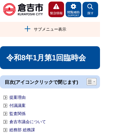
サブメニュー表示
令和8年1月第1回臨時会
目次(アイコンクリックで閉じます)
提案理由
付議議案
監査関係
倉吉市議会について
総務部 総務課