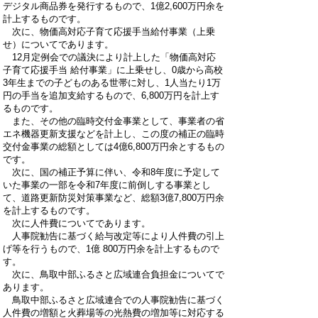
デジタル商品券を発行するもので、1億2,600万円余を
計上するものです。
次に、物価高対応子育て応援手当給付事業（上乗
せ）についてであります。
12月定例会での議決により計上した「物価高対応
子育て応援手当 給付事業」に上乗せし、0歳から高校
3年生までの子どものある世帯に対し、1人当たり1万
円の手当を追加支給するもので、6,800万円を計上す
るものです。
また、その他の臨時交付金事業として、事業者の省
エネ機器更新支援などを計上し、この度の補正の臨時
交付金事業の総額としては4億6,800万円余とするもの
です。
次に、国の補正予算に伴い、令和8年度に予定して
いた事業の一部を令和7年度に前倒しする事業とし
て、道路更新防災対策事業など、総額3億7,800万円余
を計上するものです。
次に人件費についてであります。
人事院勧告に基づく給与改定等により人件費の引上
げ等を行うもので、1億 800万円余を計上するもので
す。
次に、鳥取中部ふるさと広域連合負担金についてで
あります。
鳥取中部ふるさと広域連合での人事院勧告に基づく
人件費の増額と火葬場等の光熱費の増加等に対応する