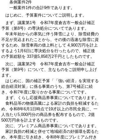
条例案件2件
一般案件1件の合計9件であります。
はじめに、予算案件についてご説明します。
まず、議案第1号 令和7年度倉吉市一般会計補正
予算（第8号）の専決処分についてであります。
年末年始からの寒気に伴う降雪により、除雪経費の
不足が見込まれたことから、その後の迅速な除雪に資
するため、除雪車両の借上料として 4,900万円を計上
するよう1月6日に専決処分を行ったもので、補正後
の予算総額を 337億5,858万2千円としたものです。
次に、議案第2号 令和7年度倉吉市一般会計補正
予算（第9号）について、主なものをご説明申し上げ
ます。
はじめに、国の補正予算「「強い経済」を実現する
総合経済対策」に係る事業のうち、第7号補正に続
き、令和7年度に取りかかる事業についてです。
まず、くらし応援商品券事業についてであります。
食料品等の物価高騰による家計の負担を軽減するた
め、令和8年6月1日時点で19才以上の市民全員に、一
人当たり5,000円分の商品券を配布するもので、2億
500万円余を計上するものです。
次に、プレミアム商品券事業についてであります。
家計負担の軽減と併せて地域経済の好循環を図るた
め、本年度に引き続き、令和8年度にプレミアム付き