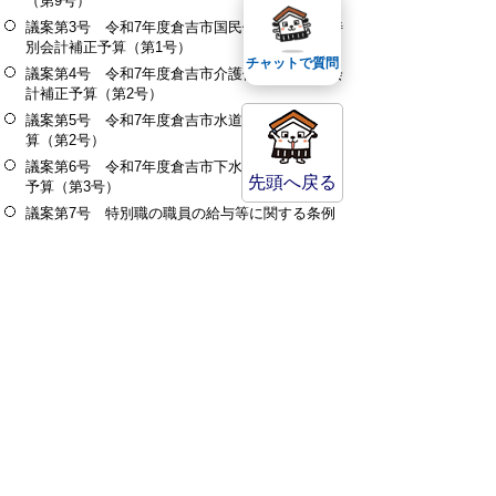
（第9号）
議案第3号 令和7年度倉吉市国民健康保険事業特
別会計補正予算（第1号）
チャットで質問
議案第4号 令和7年度倉吉市介護保険事業特別会
計補正予算（第2号）
議案第5号 令和7年度倉吉市水道事業会計補正予
算（第2号）
議案第6号 令和7年度倉吉市下水道事業会計補正
先頭へ戻る
予算（第3号）
議案第7号 特別職の職員の給与等に関する条例
の一部改正について
議案第8号 倉吉市職員の給与に関する条例及び
倉吉市任期付職員の採用等に関する条例の一部改
正について
議案第9号 市道の路線の認定について
提出予算案、予算編成資料については、
令和7年
度 当初予算
及び
令和7年度 補正予算
をご覧くだ
さい。
監査関係