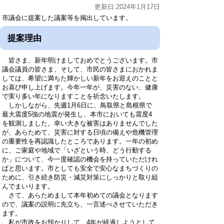
更新日:2024年1月17日
市議会に提案した議案等を掲出しています。
提案理由
皆さま、新年明けましておめでとうございます。市
議会議員の皆さま、そして、市民の皆さまにおかれま
しては、希望に満ちた輝かしい新年をお迎えのことと
お喜び申し上げます。今年一年が、災害のない、健康
で実り多い年になりますことを祈念いたします。
しかしながら、先週1月6日に、鳥取県と島根県で
最大震度5強の地震が発生し、本市においても震度4
を観測しました。幸い大きな被害はありませんでした
が、あらためて、災害に対する日頃の備えや危機管理
の重要性を再認識したところであります。一年の初め
に、ご家庭や地域で「いざという時、どう行動する
か」について、今一度確認の機会を持っていただけれ
ばと思います。市としても安全で安心なまちづくりの
ために、引き続き防災・減災対策にしっかりと取り組
んでまいります。
さて、あらためまして本年初めての議会となります
ので、議案の説明に先立ち、一言述べさせていただき
ます。
私が市政をお預かりして、4年が経過しようとして