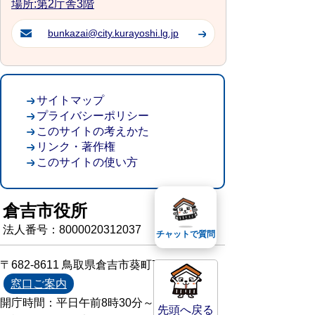
場所:第2庁舎3階
bunkazai@city.kurayoshi.lg.jp
サイトマップ
プライバシーポリシー
このサイトの考えかた
リンク・著作権
このサイトの使い方
倉吉市役所
法人番号：8000020312037
チャットで質問
〒682-8611 鳥取県倉吉市葵町722
窓口ご案内
開庁時間：平日午前8時30分～午後5時15分
先頭へ戻る